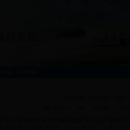
律法规
权威发布
全体注意！十条“红线”，勿碰！
时间：2022-04-14 作者： 新闻来源： 【字号
召开全国检察机关党风廉政建设工作会议暨最高检
十个严禁”
是思想“
红线
”、行为“
底线
”，一条“
红线