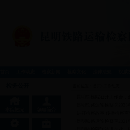
首页
工作动态
检察新闻
检察文化
法律法规
权威
检务公开
当前位置：
首页
>
工作动态
昆明铁检院召开工作会，
·
昆明铁路运输检察院202
·
讲好检察故事 传播检察
·
昆明铁路运输检察院202
·
昆明铁检院送法进企业，
·