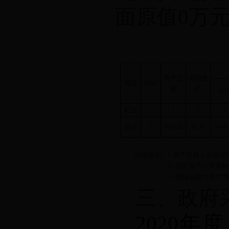
面原值
0
万
资产总
流动资
项目
行次
额
产
小
栏次
1
2
3
合计
1
1924.82
43.50
1846.
填报说明：
1.
资产总额＝流动资
2.
固定资产＝房屋构
3.
填报金额为资产“
三、政府
2020
年度