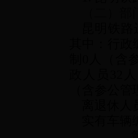
（二）部
昆明铁路
其中：行政
制
0
人（含
政人员
32
人
（含参公管
离退休人
实有车辆