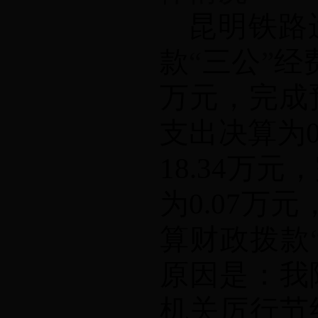
昆明铁路
款
“
三公
”
经
万元，完成
支出决算为
18.34
万元，
为
0.07
万元
算财政拨款
原因是：
我
机关厉行节