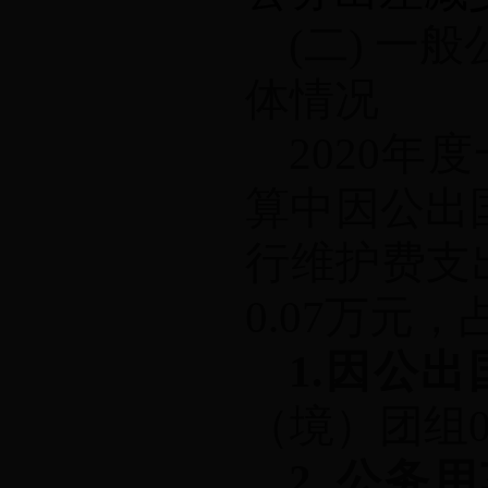
(
二
)
一般
体情况
2020
年度
算中因公出
行维护费支
0.07
万元，
1.
因公出
（境）团组
2.
公务用