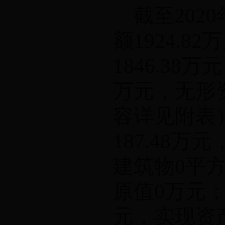
截至
2020
额
1924.82
万
1846.38
万元
万元，无形
容详见附表
187.48
万元
建筑物
0
平
原值
0
万元
元，实现资