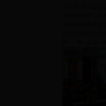
的情况
，特
别是
通
企业共同努力，解
到原来检察机关的
段治安
等难题
主动
持、配合检