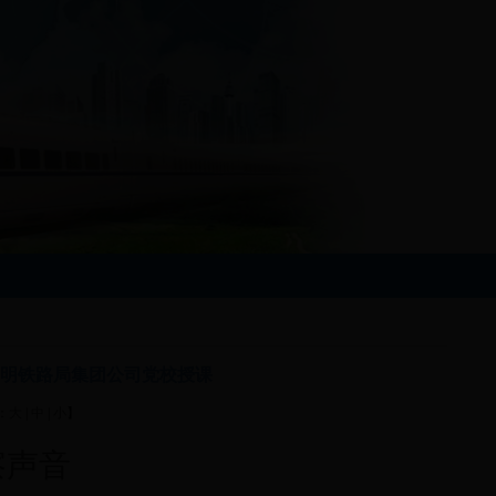
昆明铁路局集团公司党校授课
：
大
|
中
|
小
】
察声音