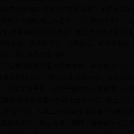
高检党组提出的“检察长也要到党校，促进形成更
检察机关法律监督工作意见》（中发
28
号文），
检“质量建设年”决策部署，通过与党校积极沟通
，既讲宏观、讲检察理念，也讲微观、讲检察实践
需求，精心准备授课内容
后，宗继明检察长坚持需求导向，和党校进行了
业发展的结合点，精心准备授课内容。本次授课
干，又是后备干部，这些干部对企业发展很有心
紧围绕“检察机关能为铁路企业做什么、检企怎么
业务”是什么，
检察工作
“双赢多赢共赢”“少捕慎
认真搜集资料，精心备课。同时，结合近年来发