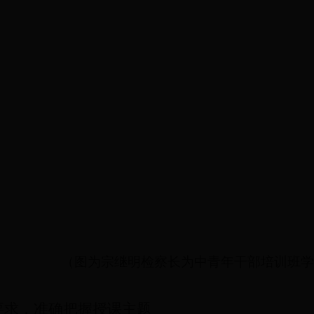
（图为宗继明检察长为中青年干部培训班学
要求，准确把握授课主题