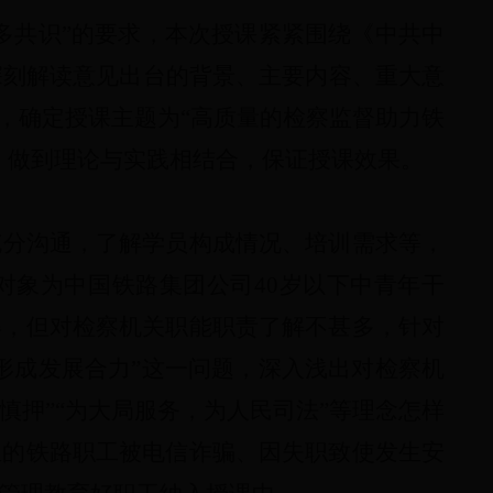
多共识”的要求，本次授课紧紧围绕《中共中
深刻解读意见出台的背景、主要内容、重大意
，确定授课主题为“高质量的检察监督助力铁
，做到理论与实践相结合，保证授课效果。
充分沟通，了解学员构成情况、培训需求等，
对象为中国铁路集团公司
40
岁以下中青年干
得，但对检察机关职能职责了解不甚多，针对
形成发展合力”这一问题，深入浅出对检察机
诉慎
押”“为大局服务，为人民司法”
等
理念
怎样
生的铁路职工被电信诈骗、因失职致使发生安