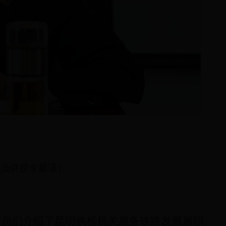
员讲授专题课）
学员们介绍了
昆明
铁检
机关
服务铁路
发展
履职