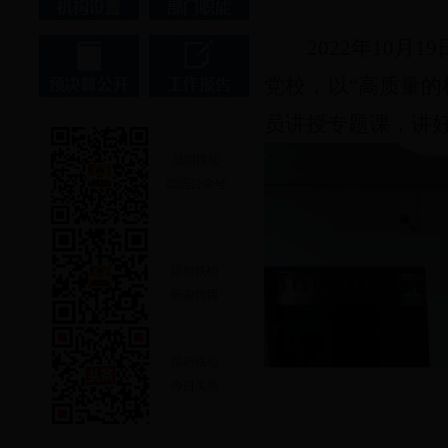
2022
年
10
月
19
党校
，
以“高质量
员
讲授专题课，讲