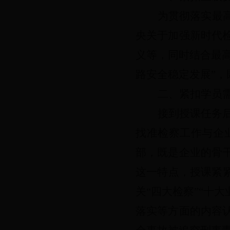
为贯彻落实最
央关于加强新时代
义等，同时结合最高
路安全稳定发展”
二、紧扣学员
接到授课任务
找准检察工作与企
部，既是企业的骨
这一特点，授课紧
关“四大检察”“十大
落实等方面的内容