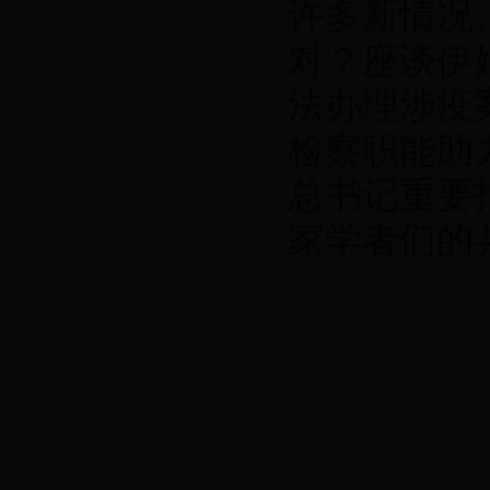
许多新情况
对？座谈伊
法办理涉疫
检察职能助
总书记重要
家学者们的