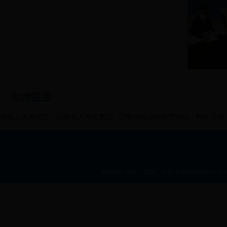
友情链接
最高人民检察院
云南省人民检察院
昆明铁路运输检察分院
检察日报
本网网页设计、图标、内容未经协议授权禁止bt36