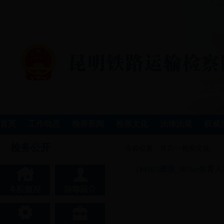
首页
工作动态
检察新闻
检察文化
法律法规
权威
检务公开
当前位置：
首页
>>
检察文化
（bt365滚球_365be