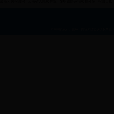
最高人民检察院
云南省人民检察院
昆明铁路运输检察分院
检察日报
本网网页设计、图标、内容未经协议授权禁止bt36