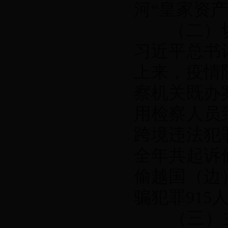
河“皇家资
（二）切
习近平总书
上来，疫情
察机关既办
用检察人员
跨境违法犯
全年共起诉
偷越国（边
骗犯罪915
（三）主