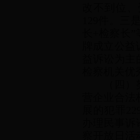
改不到位、
129件。三
长+检察长
牌成立公益
益诉讼为主
检察机关优
（四）努
营企业合法
展的犯罪22
办理民事诉讼
察开放日活