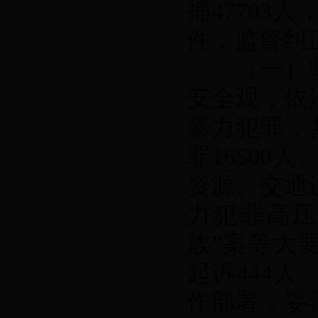
捕47703
件，监督纠正
（一）坚
安全观，依
暴力犯罪，
罪1650
资源、交通
力犯罪高压
族”案等大
起诉444
作部署，妥