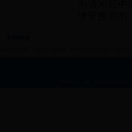
为谱写好中
绩迎接党的
友情链接
最高人民检察院
云南省人民检察院
昆明铁路运输检察分院
检察日报
本网网页设计、图标、内容未经协议授权禁止bt36