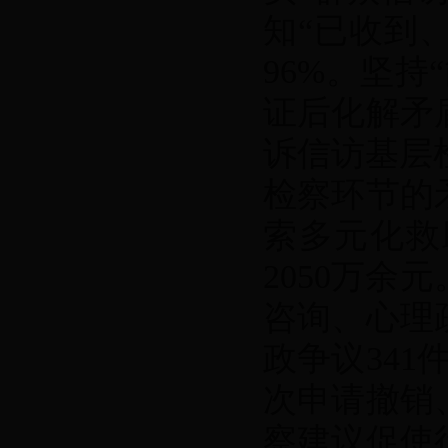
知“已收到
96%。坚持
证后化解矛
诉信访基层检
检察环节的
索多元化救
2050万
咨询、心理
政争议34
次申请撤销
察建议促使