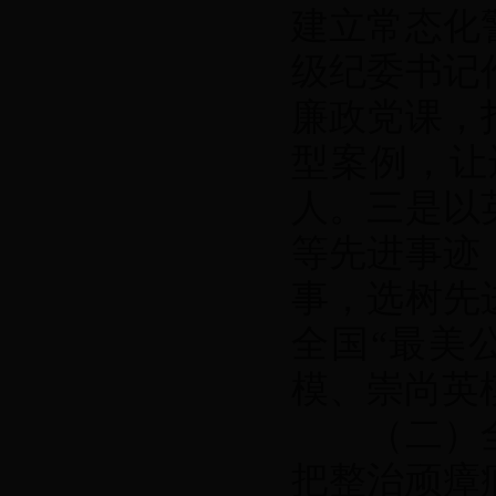
建立常态化
级纪委书记
廉政党课，
型案例，让
人。三是以
等先进事迹
事，选树先
全国“最美
模、崇尚英
（二）全
把整治顽瘴