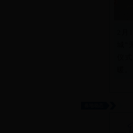
2月
城”
仪
暖。
各地动态