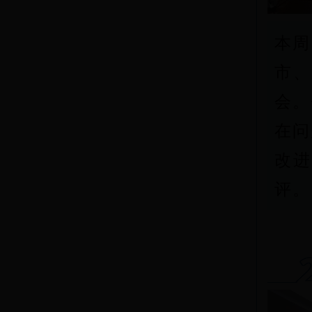
本周
市、
会。
在问
改
评。