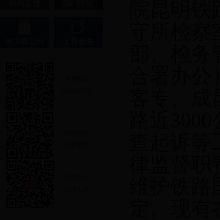
院昆明铁
守所检察
部、检务
合署办公
客专、成
路近
3000
查起诉等
律监督职
维护铁路
定。现有