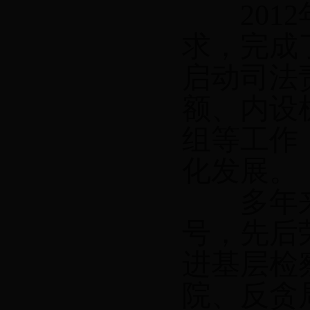
2012
求，完成
启动司法
额、内设
组等工作
化发展。
多年
号，先后
进基层检
院、反贪