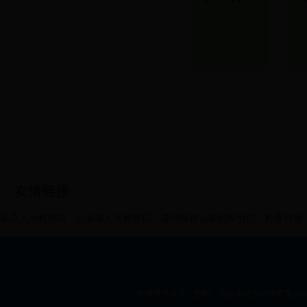
友情链接
最高人民检察院
云南省人民检察院
昆明铁路运输检察分院
检察日报
本网网页设计、图标、内容未经协议授权禁止bt36