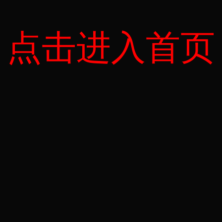
点击进入首页