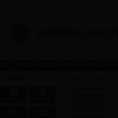
首页
工作动态
检察新闻
检察文化
法律法规
权威
检务公开
当前位置：
首页
>
检务公开
>
预决
昆明铁路运输检察院202
·
昆明铁路运输检察院202
·
昆明铁路运输检察院202
·
昆明铁路运输检察院202
·
昆明铁路运输检察院202
·