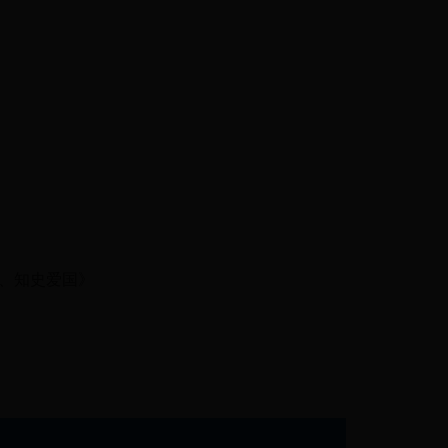
、知史爱国》