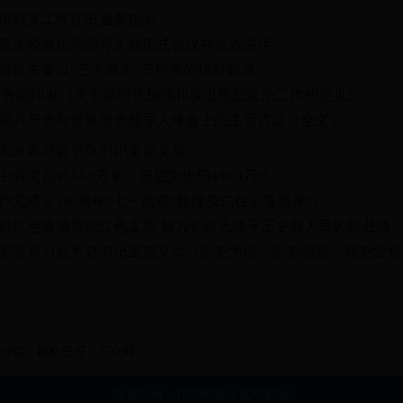
汛救灾工作作出重要指示
亚太经合组织领导人非正式会议并发表讲话
察机关要以“三个自觉”坚持党的绝对领导
国务院印发《关于新时代加强和改进思想政治工作的意见》
国共产党与世界政党领导人峰会上的主旨讲话（全文）
志发表习近平总书记重要文章
共党员9514.8万名，基层党组织486.4万个
产党成立100周年“七一勋章”颁授仪式在京隆重举行
好红色资源赓续红色血脉 努力创造无愧于历史和人民的新业绩
志发表习近平总书记重要文章《以史为镜、以史明志，知史爱党
分院
检察日报
正义网
版权所有：昆明铁路运输检察院