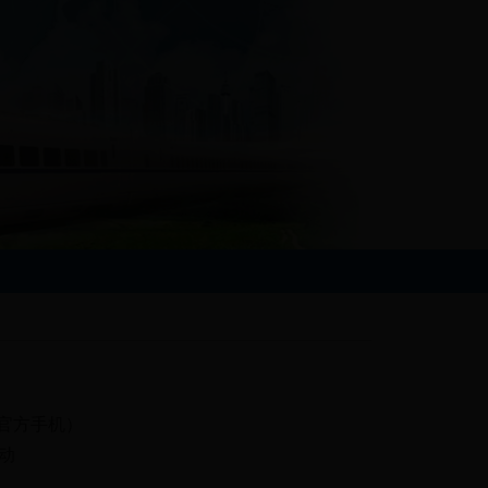
65官方手机）
动