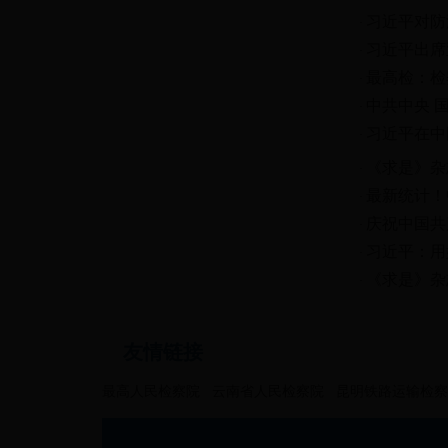
习近平对防
·
习近平出席
·
最高检：检
·
中共中央 
·
习近平在中
·
《求是》杂
·
最新统计！中
·
庆祝中国共
·
习近平：用
·
《求是》杂
·
友情链接
最高人民检察院
云南省人民检察院
昆明铁路运输检察